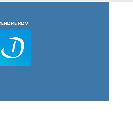
 aux neurosciences et à la
oche vise à traiter les
ultés pour aider chacun à
RENDRE RDV
té.