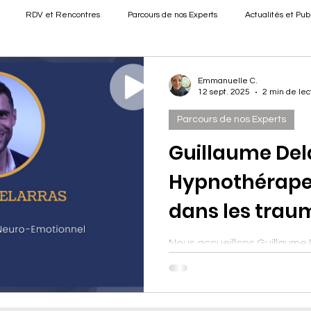
RDV et Rencontres
Parcours de nos Experts
Actualités et Pub
Emmanuelle C.
12 sept. 2025
2 min de lec
Parcours de nos Experts
Guillaume Del
Hypnothérapeu
dans les trau
Nous accueillons Guillaume 
neurosciences appliquées 
Spécialisé dans l’accompa
traumas sexuels, il propose u
personnalisé, adapté aux e