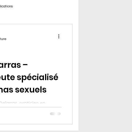
lications
ture
arras –
te spécialisé
mas sexuels
Delarras, praticien en
et hypnothérapeute.
gnement des victimes de
n suivi global et
nfants, adolescents et