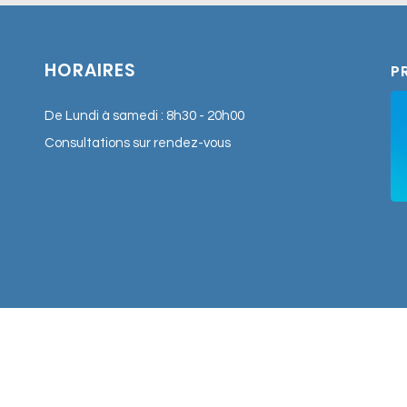
adultes. Formé à l’hypnose,
médiation musicale, son appr
causes profondes des diffic
HORAIRES
P
retrouver équilibre et séréni
De Lundi à samedi : 8h30 - 20h00
Consultations sur rendez-vous