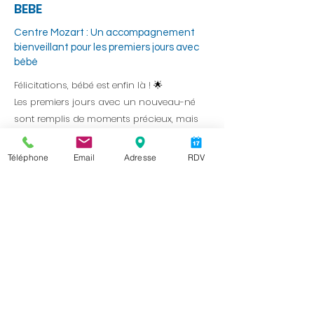
BEBE
Centre Mozart : Un accompagnement
bienveillant pour les premiers jours avec
bébé
Félicitations, bébé est enfin là ! 🌟
Les premiers jours avec un nouveau-né
sont remplis de moments précieux, mais
aussi de nombreuses questions et
émotions.
Téléphone
Email
Adresse
RDV
Au Centre Mozart, nous sommes là pour
vous soutenir dès la naissance de votre
bébé, en vous apportant des conseils
pratiques et un accompagnement
personnalisé pour ces premiers jours si
importants.
Voici comment notre équipe peut vous
aider à bien démarrer cette nouvelle
aventure !