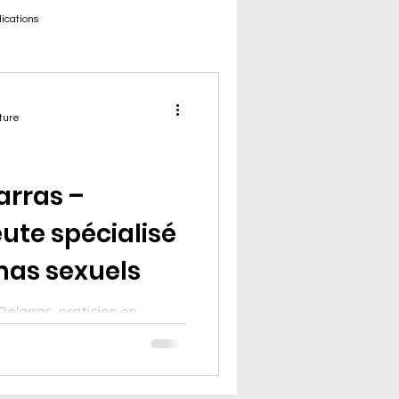
lications
ture
arras –
te spécialisé
mas sexuels
Delarras, praticien en
et hypnothérapeute.
gnement des victimes de
n suivi global et
nfants, adolescents et