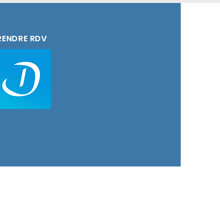
 aux neurosciences et à la
oche vise à traiter les
ultés pour aider chacun à
RENDRE RDV
té.