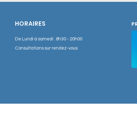
adultes. Formé à l’hypnose,
médiation musicale, son appr
causes profondes des diffic
HORAIRES
P
retrouver équilibre et séréni
De Lundi à samedi : 8h30 - 20h00
Consultations sur rendez-vous