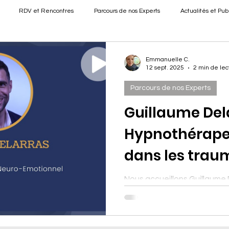
RDV et Rencontres
Parcours de nos Experts
Actualités et Pub
Emmanuelle C.
12 sept. 2025
2 min de lec
Parcours de nos Experts
Guillaume Del
Hypnothérapeu
dans les trau
Nous accueillons Guillaume 
neurosciences appliquées 
Spécialisé dans l’accompa
traumas sexuels, il propose u
personnalisé, adapté aux e