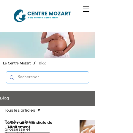
/
Le Centre Mozart
Blog
Blog
Tous les articles
Tous les articles
La Semaine Mondiale de
l’Allaitement
Grossesse et