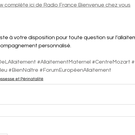
iew complète ici de Radio France Bienvenue chez vous
este à votre disposition pour toute question sur l’allaitem
compagnement personnalisé.
eLAllaitement
#AllaitementMaternel
#CentreMozart
#
leu
#BienNaître
#ForumEuropéenAllaitement
ssesse et Périnatalité