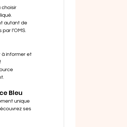
choisir 
iqué. 
nt autant de 
 par l’OMS.
 à informer et 
 
source 
t.
nce Bleu
oment unique 
découvrez ses 