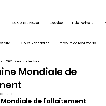
Le Centre Mozart
L'équipe
Pôle Périnatal
P
atalité
RDV et Rencontres
Parcours de nos Experts
oct. 2024
2 min de lecture
ant
ine Mondiale de
ement
ct. 2024
Mondiale de l'allaitement