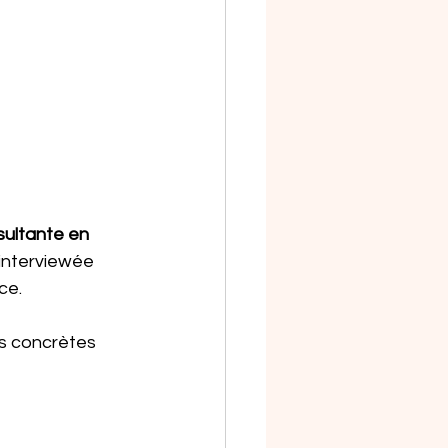
ultante en 
interviewée 
ce.
ns concrètes 