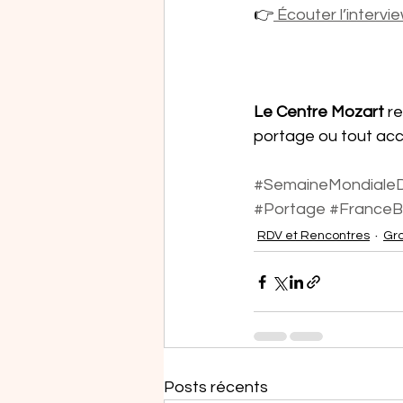
👉
 Écouter l’interv
Le Centre Mozart
 r
portage ou tout ac
#SemaineMondialeD
#Portage
#FranceB
RDV et Rencontres
Gro
Posts récents