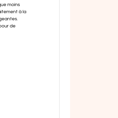
que moins 
itement à la 
geantes. 
pour de 