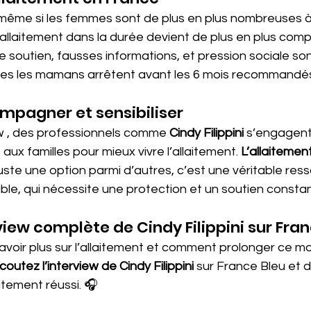
 même si les femmes sont de plus en plus nombreuses à 
 l’allaitement dans la durée devient de plus en plus compl
 soutien, fausses informations, et pression sociale so
lles les mamans arrêtent avant les 6 mois recommandés
mpagner et sensibiliser
ew , des professionnels comme 
Cindy Filippini
 s’engagent
 aux familles pour mieux vivre l’allaitement. 
L’allaitement
juste une option parmi d’autres, c’est une véritable res
able, qui nécessite une protection et un soutien constan
view complète de Cindy Filippini sur Fra
avoir plus sur l’allaitement et comment prolonger ce m
coutez l’interview de Cindy Filippini
 sur France Bleu et 
itement réussi. 🎧