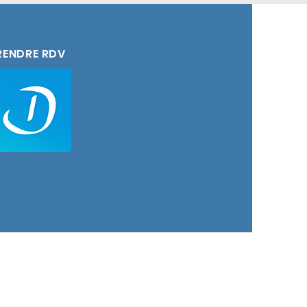
ation oro-faciale
) est essentielle en
e pour assurer un
RENDRE RDV
.