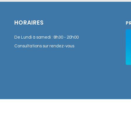
explique pourquoi la rééduc
(respiration, langue, posture
complément de l’orthodonti
HORAIRES
P
développement harmonieux
De Lundi à samedi : 8h30 - 20h00
Consultations sur rendez-vous