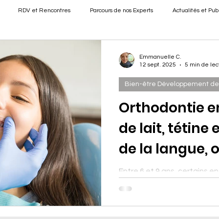
RDV et Rencontres
Parcours de nos Experts
Actualités et Pub
Emmanuelle C.
12 sept. 2025
5 min de lec
Bien-être Développement de 
Orthodontie en
de lait, tétine
de la langue, on
Entre 6 et 9 ans, certains e
dents de lait. Faut-il s’inqui
une respiration par la bouch
croissance de la mâchoire et
Christophe Chambon, ostéo