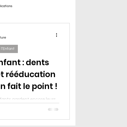
lications
ture
l’Enfant
fant : dents
 et rééducation
 fait le point !
nfants gardent encore leurs
éter ? La tétine, le pouce ou
e peuvent influencer la
 la position des dents.
pathe au Centre Mozart,